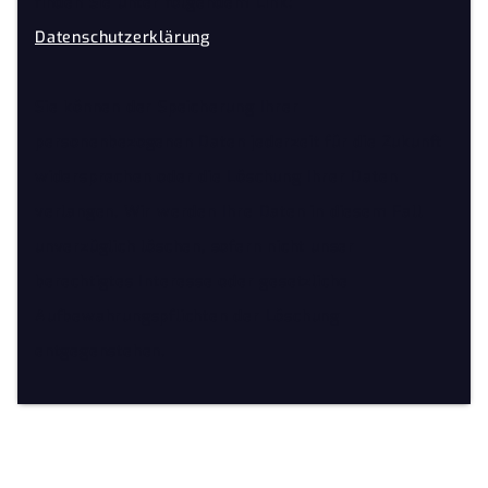
finden Sie unter folgendem Link:
Datenschutzerklärung
Sie können der Speicherung Ihrer
personenbezogenen Daten jederzeit für die Zukunft
widersprechen oder die Löschung Ihrer Daten
verlangen. Wir werden Ihre Daten in diesem Fall
unverzüglich löschen, sofern nicht unser
berechtigtes Interesse oder gesetzliche
Aufbewahrungspflichten der Löschung
entgegenstehen.