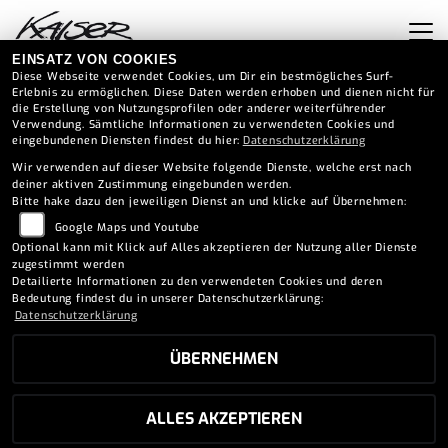
EINSATZ VON COOKIES
Diese Webseite verwendet Cookies, um Dir ein bestmögliches Surf-
Erlebnis zu ermöglichen. Diese Daten werden erhoben und dienen nicht für
die Erstellung von Nutzungsprofilen oder anderer weiterführender
Verwendung. Sämtliche Informationen zu verwendeten Cookies und
eingebundenen Diensten findest du hier:
Datenschutzerklärung
Wir verwenden auf dieser Website folgende Dienste, welche erst nach
SPORTIVA 620 GT ABS,
deiner aktiven Zustimmung eingebunden werden.
Bitte hake dazu den jeweiligen Dienst an und klicke auf Übernehmen:
EPS, T3B, 4X4 ,INCL.
Google Maps und Youtube
Optional kann mit Klick auf Alles akzeptieren der Nutzung aller Dienste
SITZHEIZUNG -LIEFERUNG
zugestimmt werden
Detailierte Informationen zu den verwendeten Cookies und deren
WIRD ERWARTET
Bedeutung findest du in unserer Datenschutzerklärung:
Datenschutzerklärung
8.290 EUR
ÜBERNEHMEN
ALLES AKZEPTIEREN