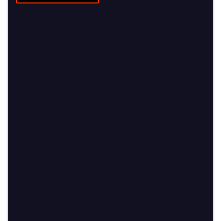
WICHTIGE Informationen zum
Datenschutz
Aus den eingegebenen Daten wird eine E-Mail
erstellt, welche an uns gesendet und gespeichert
wird. Dazu und um auch entsprechend auf Ihre
Anfrage reagieren zu können, müssen wir Ihre E-
Mail-Adresse abfragen. Alle weiteren eingegebenen
Daten erleichtern uns die Beantwortung ihrer
Anfrage, sind jedoch nicht verpflichtend. Ihre Daten
werden selbstverständlich nur zur Beantwortung
Ihrer Anfrage verwendet und nicht an Dritte
weitergegeben. Unsere Datenschutzerklärung