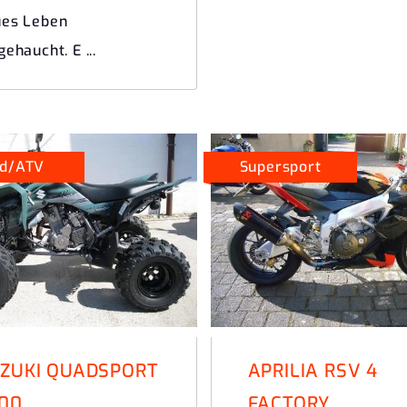
ues Leben
gehaucht. E ...
d/ATV
Supersport
ZUKI QUADSPORT
APRILIA RSV 4
00
FACTORY