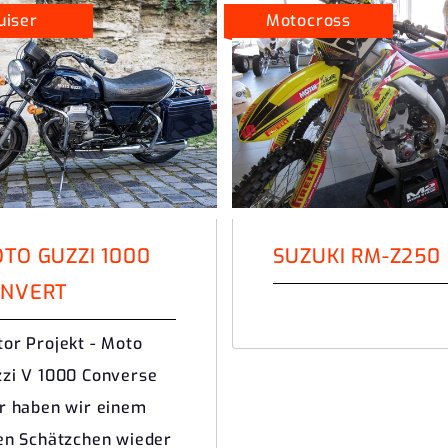
uiser
Motocross
TO GUZZI 1000
SUZUKI RM-Z250
NVERT
or Projekt - Moto
zi V 1000 Converse
r haben wir einem
en Schätzchen wieder