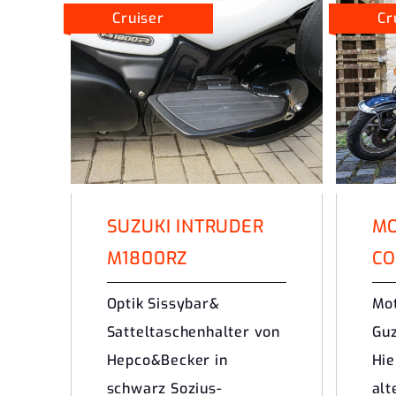
Cruiser
Cr
SUZUKI INTRUDER
MO
M1800RZ
CO
Optik Sissybar&
Mot
Satteltaschenhalter von
Guz
Hepco&Becker in
Hie
schwarz Sozius-
alt