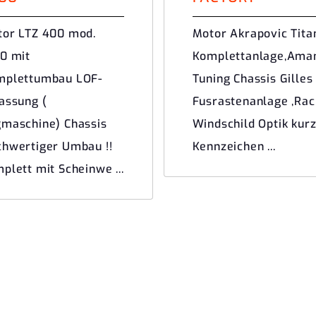
or LTZ 400 mod.
Motor Akrapovic Tita
0 mit
Komplettanlage,Ama
mplettumbau LOF-
Tuning Chassis Gilles
assung (
Fusrastenanlage ,Rac
maschine) Chassis
Windschild Optik kur
hwertiger Umbau !!
Kennzeichen ...
plett mit Scheinwe ...