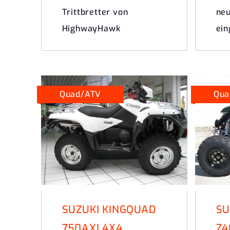
Trittbretter von
ne
HighwayHawk
ein
Quad/ATV
Qua
SUZUKI KINGQUAD
SU
750AXI 4X4
Z4