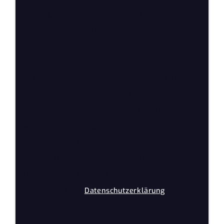
erstellt, welche an uns gesendet und
gespeichert wird. Dazu und um auch
entsprechend auf Ihre Anfrage reagieren zu
können, müssen wir Ihre E-Mail-Adresse
abfragen. Alle weiteren eingegebenen Daten
erleichtern uns die Beantwortung ihrer Anfrage,
sind jedoch nicht verpflichtend. Ihre Daten
werden selbstverständlich nur zur
Beantwortung Ihrer Anfrage verwendet und
nicht an Dritte weitergegeben. Unsere
Datenschutzerklärung finden Sie unter
folgendem Link:
Datenschutzerklärung
Sie können der Speicherung Ihrer