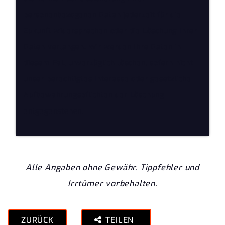
personenbezogenen Daten jederzeit für die
Zukunft widersprechen oder die Löschung Ihrer
Daten verlangen. Wir werden Ihre Daten in
diesem Fall unverzüglich löschen, sofern nicht
unser berechtigtes Interesse oder gesetzliche
Aufbewahrungspflichten der Löschung
entgegenstehen.
Alle Angaben ohne Gewähr. Tippfehler und
Irrtümer vorbehalten.
ZURÜCK
TEILEN